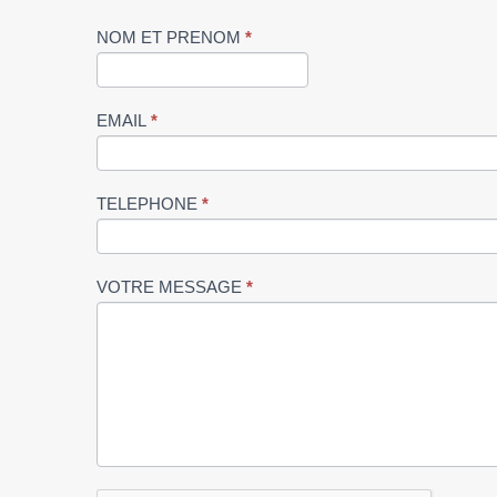
C
NOM ET PRENOM
*
o
n
EMAIL
*
t
a
c
TELEPHONE
*
t
U
s
VOTRE MESSAGE
*