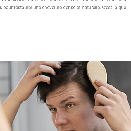
 pour restaurer une chevelure dense et naturelle. C’est là que
a solution définitive pour corriger une calvitie »