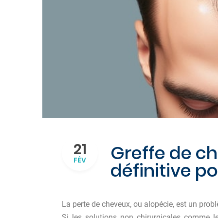
21
Greffe de ch
FÉV
définitive po
La perte de cheveux, ou alopécie, est un prob
Si les solutions non chirurgicales comme le